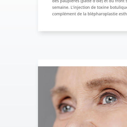
des paupières (patte d’oie) et du front 
semaine. L’injection de toxine botuliqu
complément de la blépharoplastie est