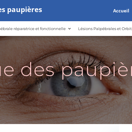
es paupières
Accueil
ébrale réparatrice et fonctionnelle
Lésions Palpébrales et Orbit
e des paupiè